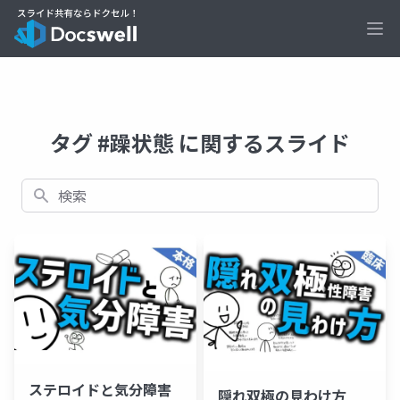
Ope
タグ #躁状態 に関するスライド
検索
ステロイドと気分障害
隠れ双極の見わけ方