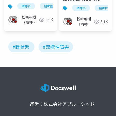
精神科
精神医学
気分障害
うつ病
精神科
精神医学
松崎朝樹
松崎朝樹
0.9K
3.1K
（精神科
（精神科
医）
医）
#躁状態
#双極性障害
運営：株式会社アプルーシッド