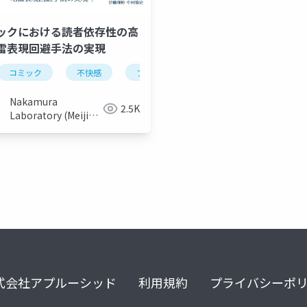
ックにおける読者依存性の高
雷表現回避手法の実現
コミック
不快感
フラグ
地雷表現
Nakamura
2.5K
Laboratory (Meiji
University)
式会社アプルーシッド
利用規約
プライバシーポ