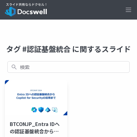
Ope
タグ #認証基盤統合 に関するスライド
検索
BTCONJP_Entra IDへ
の認証基盤統合から