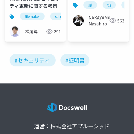
(仮)
ティ更新に関する考察
ssl
tls
pki
filemaker
security
ssl
NAKAYAMA
563
Masahiro
松尾篤
291
#セキュリティ
#証明書
運営：株式会社アプルーシッド