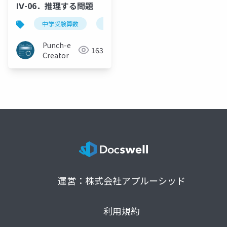
Ⅳ-06．推理する問題
中学受験算数
基本
小4
ベン図
Punch-e
163
Creator
運営：株式会社アプルーシッド
利用規約