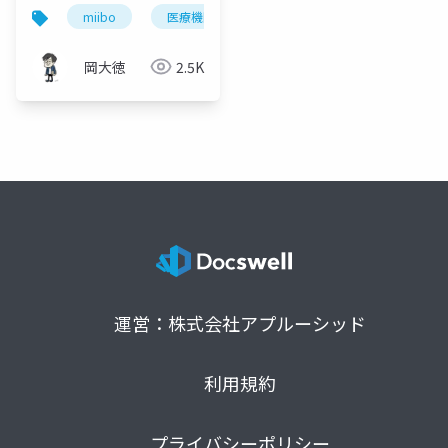
する効果-患者･職員満
miibo
医療機関
チャットボット
お問い
足度向上
岡大徳
2.5K
運営：株式会社アプルーシッド
利用規約
プライバシーポリシー