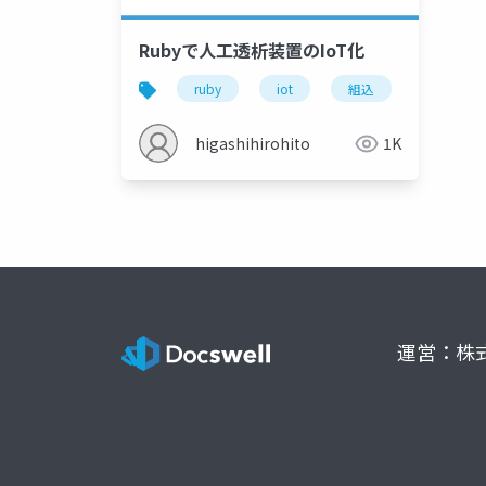
Rubyで人工透析装置のIoT化
ruby
iot
組込
医療
higashihirohito
1K
運営：株