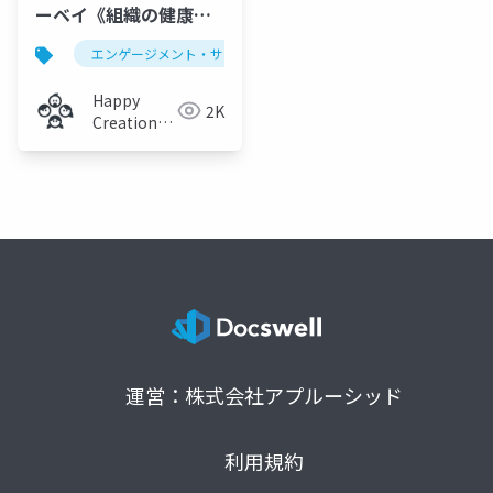
ーベイ《組織の健康診
断》
エンゲージメント・サーベイ
組織の健康診断
モ
Happy
2K
Creation
Labo
運営：株式会社アプルーシッド
利用規約