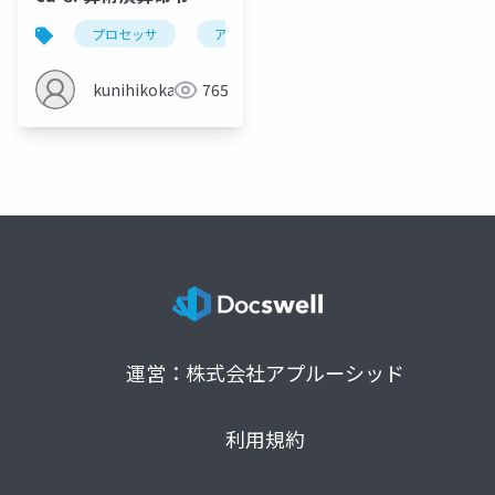
プロセッサ
アセンブリ言語
レジスタ
算
kunihikokaneko
765
運営：株式会社アプルーシッド
利用規約