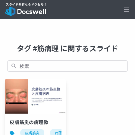
Ope
タグ #筋病理 に関するスライド
検索
皮膚筋炎の病理像
皮膚筋炎
病理像
gamma