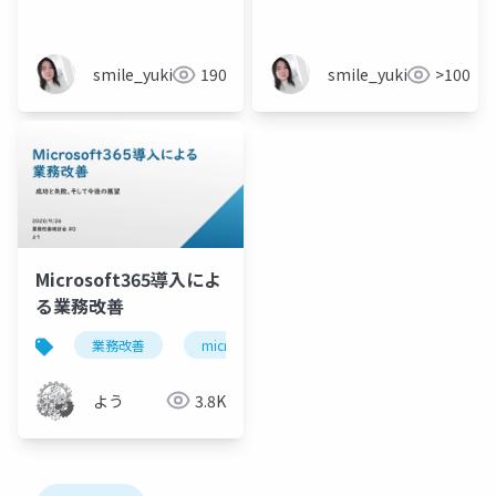
smile_yukiko_it
190
smile_yukiko_it
>100
Microsoft365導入によ
る業務改善
業務改善
microsoft 365
power apps
pow
よう
3.8K