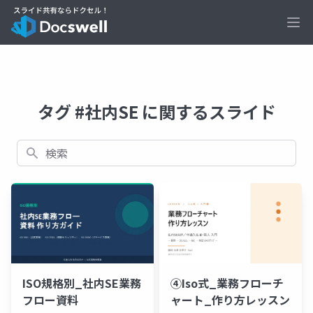
Ope
タグ #社内SE に関するスライド
検索
ISO規格別_社内SE業務
④Iso式_業務フローチ
フロー資料
ャート_作り方レッスン