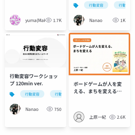
× ハッカソン
行動変容
行動変容
yuma(Maki)
1.7K
Nanao
1K
行動変容ワークショッ
プ 120min ver.
ボードゲームが人を変
える、まちを変える
行動変容
行動変容テック
行動変容デザイン
（2023/07/26）
Nanao
750
上原一紀
2.6K