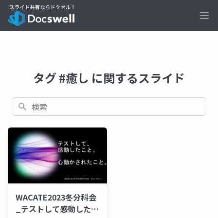
Ope
タグ #癒し に関するスライド
検索
WACATE2023冬分科会
_テストして感動したこ