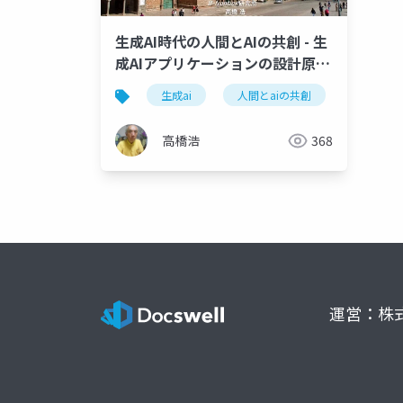
生成AI時代の人間とAIの共創 - 生
成AIアプリケーションの設計原則
とAIと協働作業の未来 -
生成ai
人間とaiの共創
設計原則
高橋浩
368
運営：株