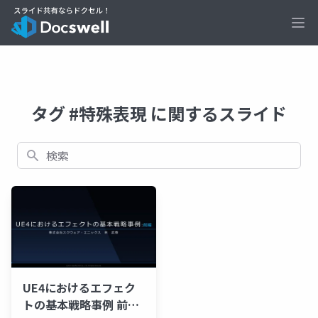
Ope
タグ #特殊表現 に関するスライド
検索
UE4におけるエフェク
トの基本戦略事例 前半