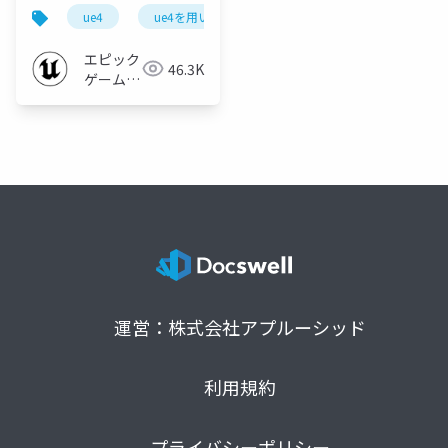
【UE4を用いた大規模
ue4
ue4を用いた大規模開発事例紹介
ue-effect
開発事例紹介 ~スクウ
ェア・エニックス様を
エピック
46.3K
お招きして~ 2019】
ゲームズ
ジャパン
運営：株式会社アプルーシッド
利用規約
プライバシーポリシー