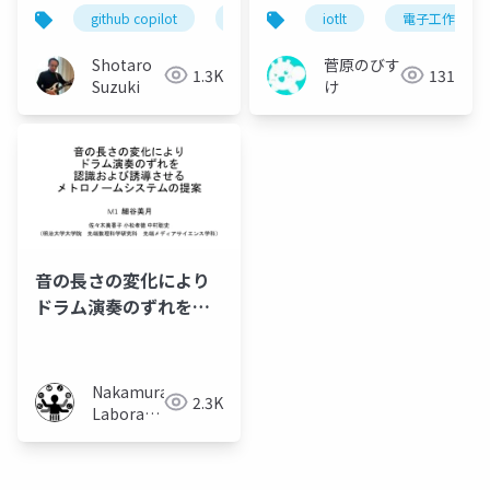
ビティについて
た。
github copilot
spec kit
iotlt
sdd
電子工作
仕様駆動開
Shotaro
菅原のびす
1.3K
131
Suzuki
け
音の長さの変化により
ドラム演奏のずれを認
識および誘導させるメ
トロノームシステムの
提案
Nakamura
2.3K
Laboratory
(Meiji
University)