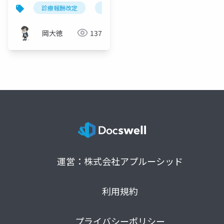
「準用点数」から専用
診療報酬改定
臨床検査
準用点数
e3区分
検査料へ
岡大徳
137
運営：株式会社アプルーシッド
利用規約
プライバシーポリシー