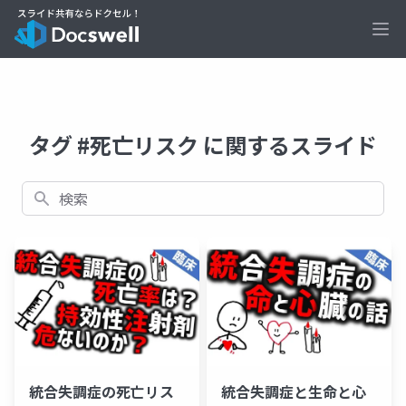
Ope
タグ #死亡リスク に関するスライド
検索
統合失調症の死亡リス
統合失調症と生命と心