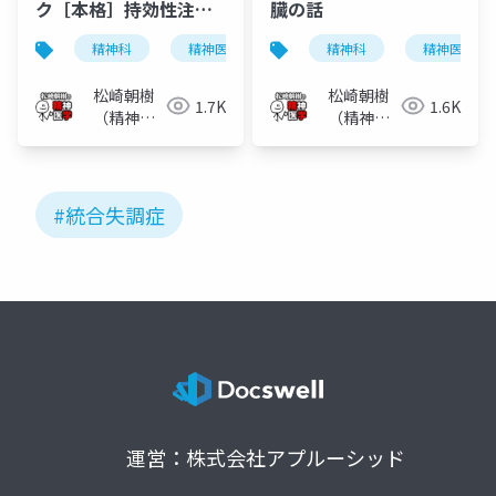
ク［本格］持効性注射
臓の話
剤で死亡リスクは上が
精神科
精神医学
統合失調症
精神科
持効性注射
精神医学
ない？
松崎朝樹
松崎朝樹
1.7K
1.6K
（精神科
（精神科
医）
医）
#統合失調症
運営：株式会社アプルーシッド