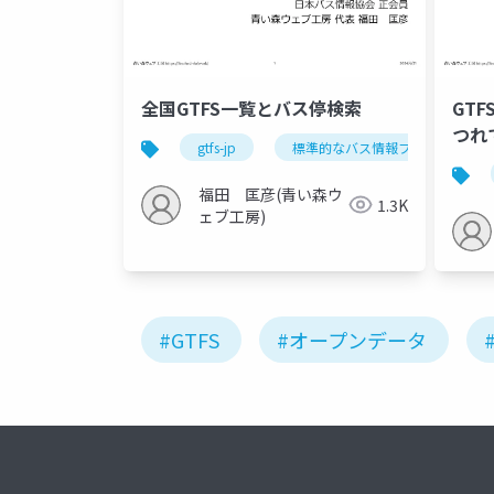
全国GTFS一覧とバス停検索
GT
つれ
gtfs-jp
標準的なバス情報フォーマット
福田 匡彦(青い森ウ
1.3K
ェブ工房)
#GTFS
#オープンデータ