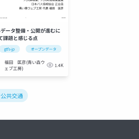
FSデータ整備・公開が進むに
て課題と感じる点
オープンデータ
バス停
路線バス
gtfs-jp
オープンデータ
バス停
標準的なバス情報フォ
福田 匡彦(青い森ウ
1.4K
ェブ工房)
#公共交通