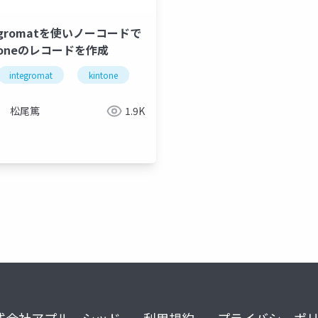
egromatを使いノーコードで
ntoneのレコードを作成
integromat
kintone
松尾篤
1.9K