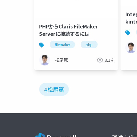
Int
ki
PHPからClaris FileMaker
Serverに接続するには
filemaker
php
松尾篤
3.1K
#松尾篤