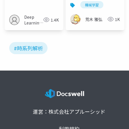
Series Models with
第13章
機械学習
InterpretableLatent
Processes for
Deep
荒木 雅弘
1K
1.4K
Complex Disease
Learning
Trajectories(NIPS
JP
2023)
#時系列解析
運営：株式会社アプルーシッド
利用規約