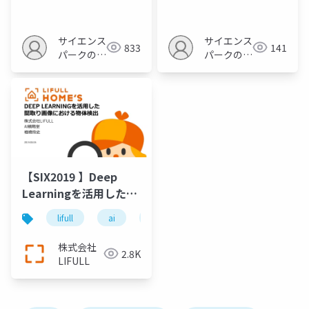
目次のみ
サイエンス
サイエンス
833
141
パークの勉
パークの勉
強会
強会
【SIX2019 】Deep
Learningを活用した間
取り画像における物体
lifull
ai
ディープラーニング
abeja platfo
検出
株式会社
2.8K
LIFULL