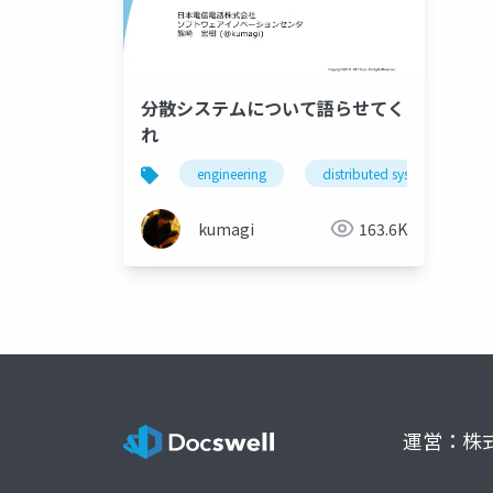
分散システムについて語らせてく
れ
engineering
distributed system
kumagi
163.6K
運営：株