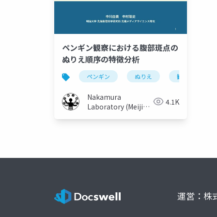
ペンギン観察における腹部斑点の
ぬりえ順序の特徴分析
ペンギン
ぬりえ
観察
Nakamura
4.1K
Laboratory (Meiji
University)
運営：株