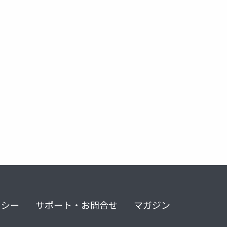
徴分析
n-gram
リシー
サポート・お問合せ
マガジン