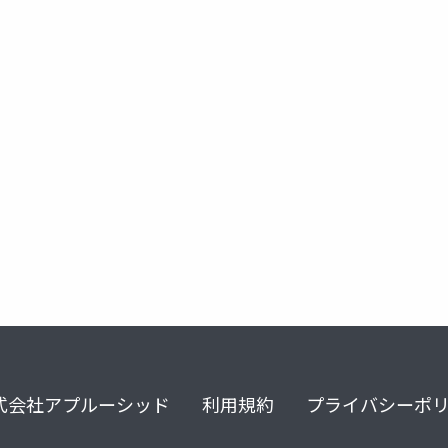
観察支援
腹部模様
検索
描き方
特徴
特
式会社アプルーシッド
利用規約
プライバシーポ