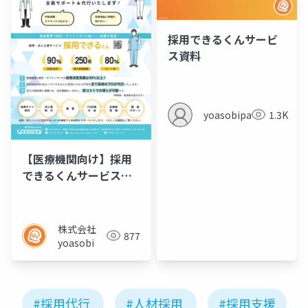
採用できるくんサービ
ス資料
yoasobipartner
1.3K
【医療機関向け】採用
できるくんサービス資
料／チラシ
株式会社
877
yoasobi
#採用代行
#人材採用
#採用支援