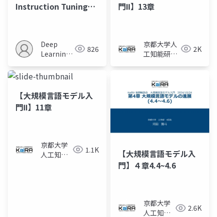
Instruction Tuning
門Ⅱ】13章
With Loss Over
Instructions
Deep
京都大学人
826
2K
Learning
工知能研究
JP
会KaiRA
【大規模言語モデル入
門Ⅱ】11章
京都大学
1.1K
【大規模言語モデル入
人工知能
研究会
門】４章4.4~4.6
KaiRA
京都大学
2.6K
人工知能