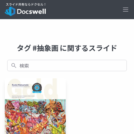
Ope
タグ #抽象画 に関するスライド
検索