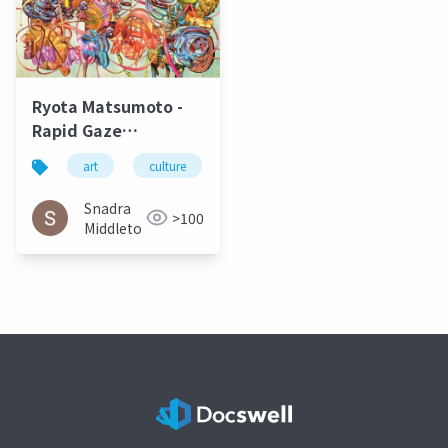
Ryota Matsumoto -
Rapid Gaze
Polynomials
art
culture
松本良多
urbanism
a
Embedded in Infinite
Variables | ArtAscent
Snadra
>100
Art & Literature
Middleto
Journal