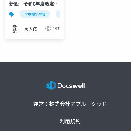
新設｜令和8年度改定が
繋ぐ小児から成人への
診療報酬改定
難病外来指導管理料
成人移行期医
移行期医療
岡大徳
197
運営：株式会社アプルーシッド
利用規約