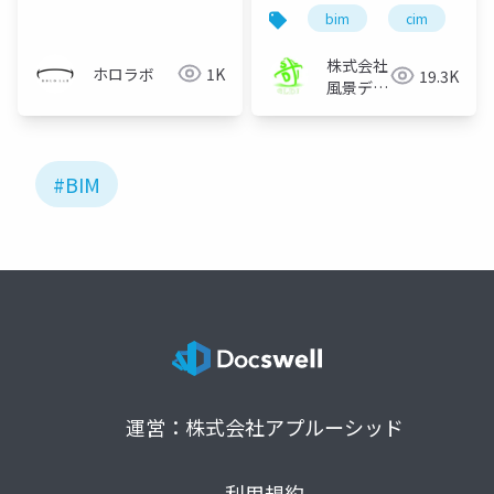
と将来
bim
cim
b
株式会社
ホロラボ
1K
19.3K
風景デザ
イン研究
所
#BIM
運営：株式会社アプルーシッド
利用規約