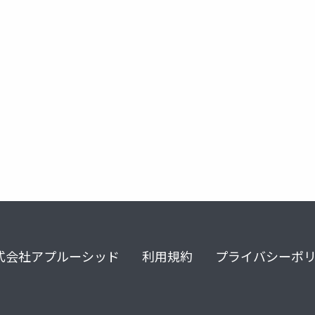
平行四辺形
面積
台形
式会社アプルーシッド
利用規約
プライバシーポ