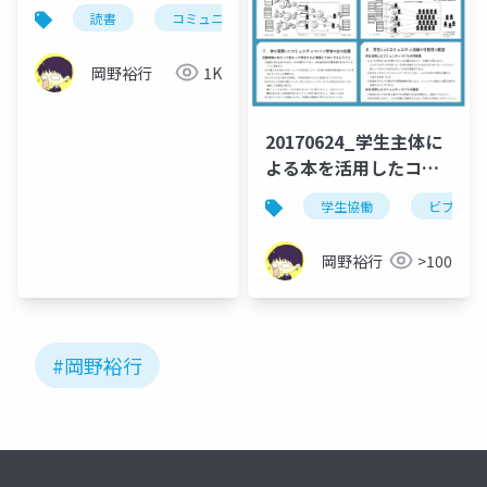
読書
コミュニティ
岡野裕行
1K
20170624_学生主体に
よる本を活用したコミ
ュニティづくりの可能
学生協働
ビブリオ
性と展望_ポスター
岡野裕行
>100
#岡野裕行