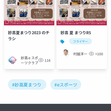
妙高夏まつり2023 のチ
妙高 夏 まつりR5
ラシ
フライヤー
村越洋一
>100
妙高ｅスポ
116
ーツクラブ
#妙高夏まつり
#eスポーツ