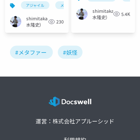
アジャイル
メタファー
shimitaka（清
5.4K
水隆史）
shimitaka（清
230
水隆史）
#メタファー
#妖怪
運営：株式会社アプルーシッド
利用規約