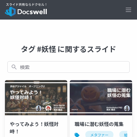
Ope
タグ #妖怪 に関するスライド
検索
職場に潜む妖怪の蒐集
やってみよう！妖怪対
峙！
メタファー
組織課