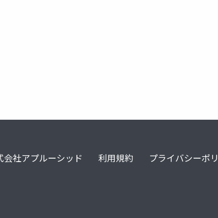
慶應
卒業論文
stata
実証
実証分析
式会社アプルーシッド
利用規約
プライバシーポ