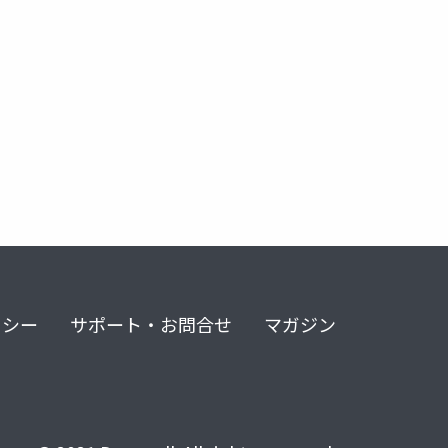
コロナ禍
夫婦間の労働分担
無償労働
生活満足度
リシー
サポート・お問合せ
マガジン