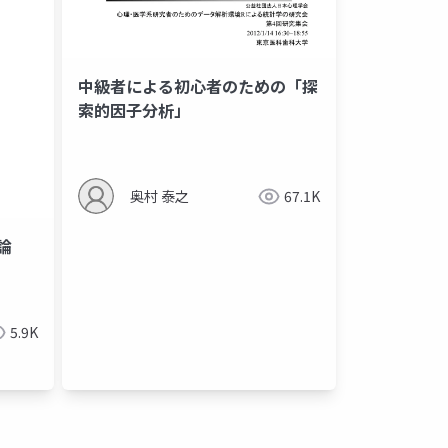
中級者による初心者のための「探
索的因子分析」
奥村 泰之
67.1K
論
5.9K