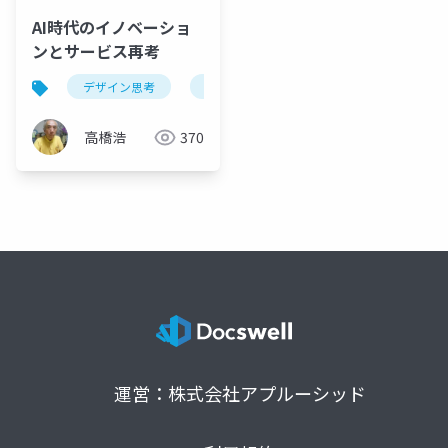
AI時代のイノベーショ
ンとサービス再考
デザイン思考
ai時代
サービス再考
aiに
高橋浩
370
運営：株式会社アプルーシッド