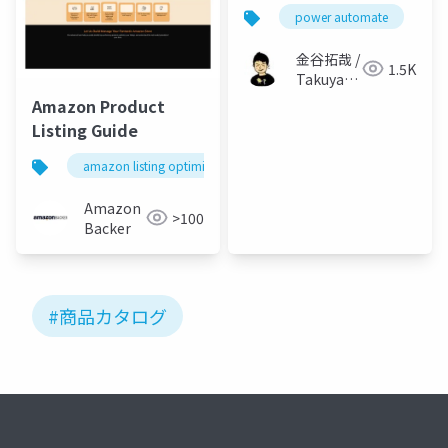
power automate
s
金谷拓哉 /
1.5K
Takuya
Kanatani
Amazon Product
Listing Guide
amazon listing optimization
amazon store setup services
Amazon
>100
Backer
#商品カタログ