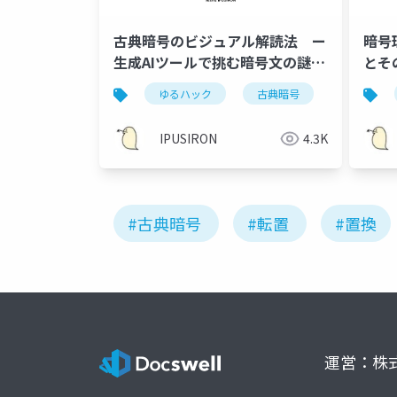
古典暗号のビジュアル解読法 ー
暗号
生成AIツールで挑む暗号文の謎解
とそ
きー
ゆるハック
古典暗号
暗号解読
IPUSIRON
4.3K
#古典暗号
#転置
#置換
運営：株