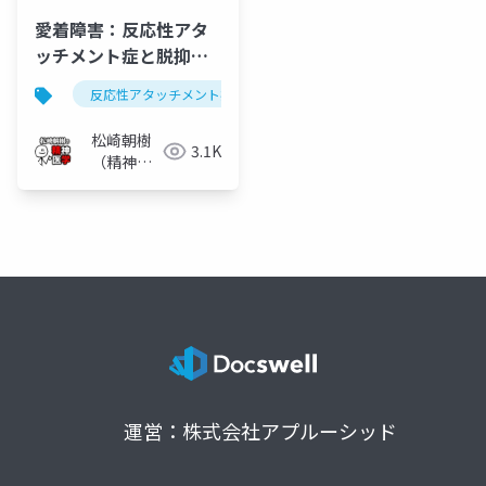
愛着障害：反応性アタ
ッチメント症と脱抑制
型対人交流症
反応性アタッチメント症
反応性愛着障害
愛着障
松崎朝樹
3.1K
（精神科
医）
運営：株式会社アプルーシッド