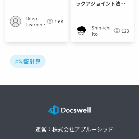
Equilibrium Models
ックアジョイント法に
基づくスロースリップ
断層面の摩擦不均一性
Deep
1.6K
Learning
の不確実性評価
Shin-ichi
123
JP
Ito
#勾配計算
運営：株式会社アプルーシッド