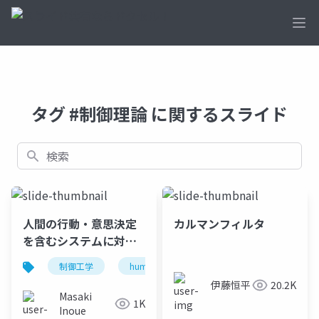
Ope
タグ #制御理論 に関するスライド
検索
人間の行動・意思決定
カルマンフィルタ
を含むシステムに対す
る制御理論の開拓と展
制御工学
human-in-the-loop制御
弱い制御
開
伊藤恒平
20.2K
Masaki
1K
Inoue