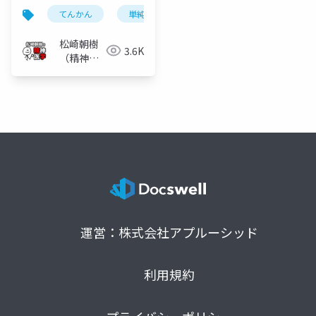
てんかん
単純発作
複雑発作
症候性てん
松崎朝樹
3.6K
（精神科
医）
運営：株式会社アプルーシッド
利用規約