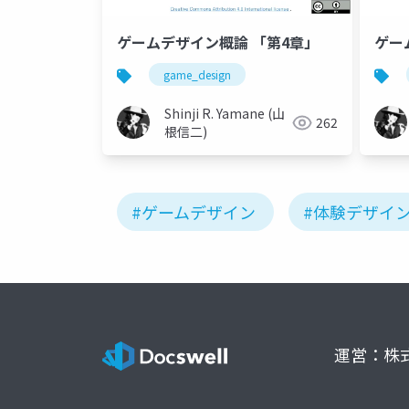
ゲームデザイン概論 「第4章」
ゲー
game_design
Shinji R. Yamane (山
262
根信二)
#ゲームデザイン
#体験デザイ
運営：株