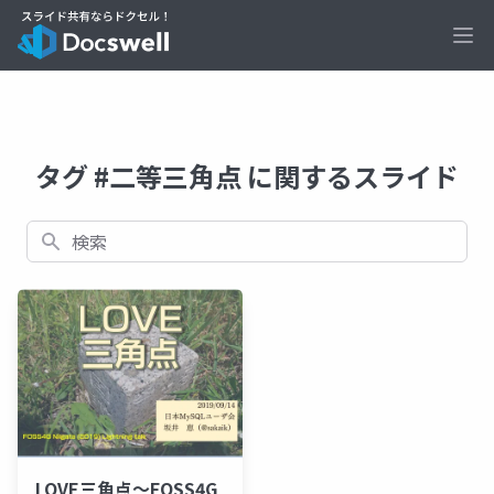
Ope
タグ #二等三角点 に関するスライド
検索
LOVE三角点～FOSS4G