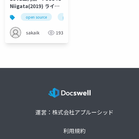
Niigata(2019) ライト
ニングトーク
open source
gis
mysql
osc
foss
sakaik
193
運営：株式会社アプルーシッド
利用規約