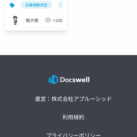
8年度改定の要点
診療報酬改定
リンパ浮腫複合的治療料
令和8年度
岡大徳
>100
運営：株式会社アプルーシッド
利用規約
プライバシーポリシー