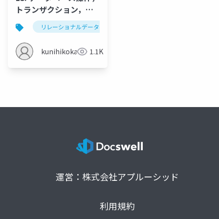
トランザクション，リ
カバリ，ロック，同時
リレーショナルデータベース
sql
データベース操
実行制御
kunihikokaneko
1.1K
運営：株式会社アプルーシッド
利用規約