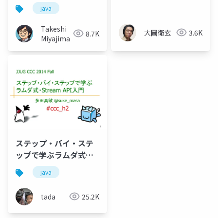
の基礎と活用法
java
Takeshi
大圖衛玄
3.6K
8.7K
Miyajima
ステップ・バイ・ステ
ップで学ぶラムダ式・
Stream API入門 #jjug
java
ccc #ccc_h2
tada
25.2K