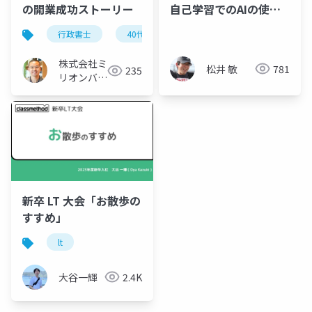
自己学習でのAIの使い
の開業成功ストーリー
方
行政書士
40代から
開業
サラリーマン
株式会社ミ
松井 敏
781
235
リオンバリ
ュー
新卒 LT 大会「お散歩の
すすめ」
lt
大谷一輝
2.4K