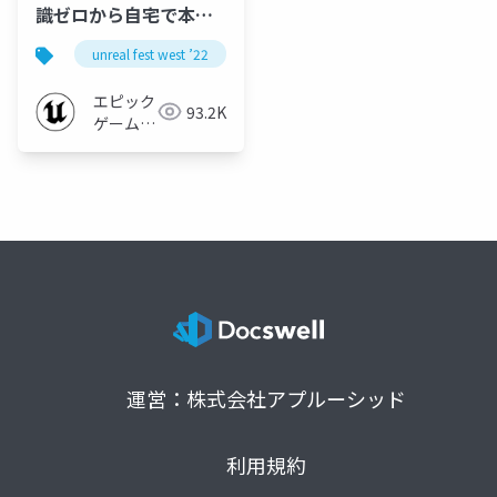
識ゼロから自宅で本格
【実写+3DCGミュージ
unreal fest west ’22
unreal fest
ue5
ue-m
ックビデオ】の作り方
【UNREAL FEST WEST
エピック
93.2K
’22】
ゲームズ
ジャパン
運営：株式会社アプルーシッド
利用規約