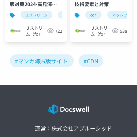
版対策2024-高見澤
技術要素と対策
_20240703
Ｊストリーム
janog
cdn
cdn
ネットワーク
Ｊストリー
Ｊストリー
722
538
ム（for
ム（for
Engineer）
Engineer）
#マンガ海賊版サイト
#CDN
運営：株式会社アプルーシッド